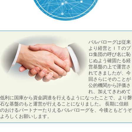
バルバローグは従来
より経営とＩＴのプ
ロ集団の呼び名に恥
じぬよう確固たる経
営基盤の上で運営さ
れてきましたが、今
回さらにそのことが
公的機関から評価さ
れ、加えてきわめて
低利に国庫から資金調達を行えるようになったことで、より磐
石な基盤のもと運営が行えることになりました。 長期に信頼
のおけるパートナーたりえるバルバローグを、今後ともどうぞ
よろしくお願いします。