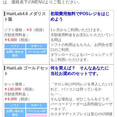
は、価格表下のMENUよりご覧ください。
HairLab4.6 メダリス
初期費用無料でPOSレジをはじ
ト版
めよう
ソフト価格；
￥0
（税抜）
1ヶ月からご利用いただけます。
月額使用料金；
月額使用料金をお支払いいただいてい
￥6,000
（税抜）
る間は
ソフトの利用はもちろん、お問合せ窓
ソフト
サポート
口のご利用、
お問い合わせ
バージョンUP
ダウンロードによるバージョンアップ
受付
もご利用いただけます。
HairLab ゴールドセッ
何を買えば？ そんなあなたに
ト
当社お奨めのセットです。
セット価格；
「サロン向けPOSレジを導入したいけ
￥130,000
（税抜）
れど、パソコンは持っているか
月額使用料金；
ら･･･」
￥6,000
（税抜）
そんな場合は、ぜひこちらをどうぞ。
バーコードリーダーは高性能なレーザ
ソフト
サポート
ータイプ。
お問い合わせ
バージョンUP
カスタマディスプレイは安心のUSB接
受付
バーコードリ