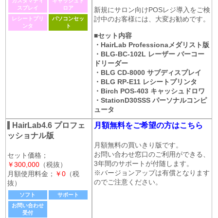
カスタマディ
キャッシュド
スプレイ
ロア
新規にサロン向けPOSレジ導入をご検
討中のお客様には、大変お勧めです。
レシートプリ
パソコンセッ
ンタ
ト
■セット内容
・HairLab Professionaメダリスト版
・BLG-BC-102L レーザー バーコー
ドリーダー
・BLG CD-8000 サブディスプレイ
・BLG RP-E11 レシートプリンタ
・Birch POS-403 キャッシュドロワ
・StationD30SSS パーソナルコンピ
ュータ
HairLab4.6 プロフェ
月額無料をご希望の方はこちら
ッショナル版
月額無料の買いきり版です。
お問い合わせ窓口のご利用ができる、
セット価格；
3年間のサポートが付随します。
￥300,000
（税抜）
※バージョンアップは有償となります
月額使用料金；
￥0
（税
のでご注意ください。
抜）
ソフト
サポート
お問い合わせ
受付