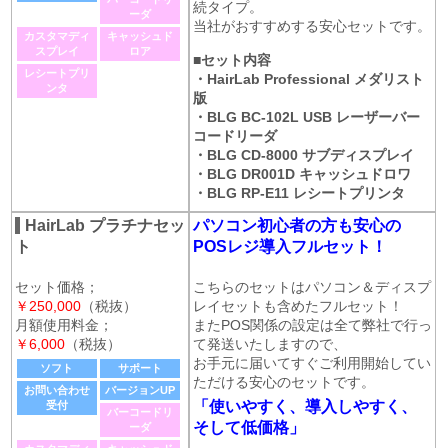
続タイプ。
ーダ
当社がおすすめする安心セットです。
カスタマディ
キャッシュド
スプレイ
ロア
■セット内容
レシートプリ
・HairLab Professional メダリスト
ンタ
版
・BLG BC-102L USB レーザーバー
コードリーダ
・BLG CD-8000 サブディスプレイ
・BLG DR001D キャッシュドロワ
・BLG RP-E11 レシートプリンタ
HairLab プラチナセッ
パソコン初心者の方も安心の
ト
POSレジ導入フルセット！
セット価格；
こちらのセットはパソコン＆ディスプ
￥250,000
（税抜）
レイセットも含めたフルセット！
月額使用料金；
またPOS関係の設定は全て弊社で行っ
￥6,000
（税抜）
て発送いたしますので、
お手元に届いてすぐご利用開始してい
ソフト
サポート
ただける安心のセットです。
お問い合わせ
バージョンUP
「使いやすく、導入しやすく、
受付
バーコードリ
そして低価格」
ーダ