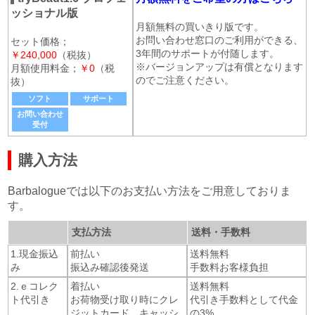
ッショナル版
月額無料の買いきり版です。
お問い合わせ窓口のご利用ができる、
セット価格；
3年間のサポートが付随します。
￥240,000
（税抜）
※バージョンアップは有償となります
月額使用料金；
￥0
（税
のでご注意ください。
抜）
ソフト
サポート
お問い合わせ
受付
購入方法
Barbalogueでは以下のお支払い方法をご用意しておりま
す。
支払方法
送料・手数料
1.現金振込
前払い
送料無料
み
振込み確認後発送
手数料お客様負担
2.ｅコレク
着払い
送料無料
ト代引き
お荷物受け取り時にクレ
代引き手数料として代金
ジットカード、キャッシ
の3%