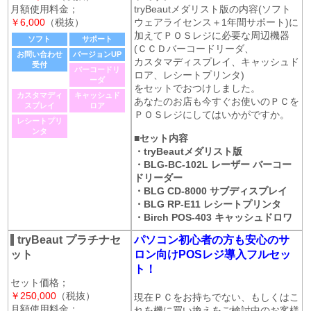
月額使用料金；
tryBeautメダリスト版の内容(ソフト
￥6,000
（税抜）
ウェアライセンス＋1年間サポート)に
加えてＰＯＳレジに必要な周辺機器
ソフト
サポート
(ＣＣＤバーコードリーダ、
お問い合わせ
バージョンUP
カスタマディスプレイ、キャッシュド
受付
バーコードリ
ロア、レシートプリンタ)
ーダ
をセットでおつけしました。
カスタマディ
キャッシュド
あなたのお店も今すぐお使いのＰＣを
スプレイ
ロア
ＰＯＳレジにしてはいかがですか。
レシートプリ
ンタ
■セット内容
・tryBeautメダリスト版
・BLG-BC-102L レーザー バーコー
ドリーダー
・BLG CD-8000 サブディスプレイ
・BLG RP-E11 レシートプリンタ
・Birch POS-403 キャッシュドロワ
tryBeaut プラチナセ
パソコン初心者の方も安心のサ
ット
ロン向けPOSレジ導入フルセッ
ト！
セット価格；
￥250,000
（税抜）
現在ＰＣをお持ちでない、もしくはこ
月額使用料金；
れを機に買い換えをご検討中のお客様