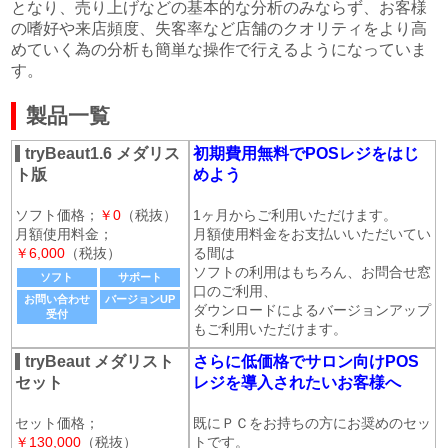
となり、売り上げなどの基本的な分析のみならず、お客様
の嗜好や来店頻度、失客率など店舗のクオリティをより高
めていく為の分析も簡単な操作で行えるようになっていま
す。
製品一覧
tryBeaut1.6 メダリス
初期費用無料でPOSレジをはじ
ト版
めよう
ソフト価格；
￥0
（税抜）
1ヶ月からご利用いただけます。
月額使用料金；
月額使用料金をお支払いいただいてい
￥6,000
（税抜）
る間は
ソフトの利用はもちろん、お問合せ窓
ソフト
サポート
口のご利用、
お問い合わせ
バージョンUP
ダウンロードによるバージョンアップ
受付
もご利用いただけます。
tryBeaut メダリスト
さらに低価格でサロン向けPOS
セット
レジを導入されたいお客様へ
セット価格；
既にＰＣをお持ちの方にお奨めのセッ
￥130,000
（税抜）
トです。