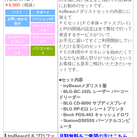
￥6,000
（税抜）
にお勧めのセットです。
tryBeautメダリストセットの内容にに
ソフト
サポート
加えて
お問い合わせ
バージョンUP
ＰＣセット(ＰＣ本体＋ディスプレイ)
受付
バーコードリ
とPOS関係の設定は全て弊社で行って
ーダ
発送するサービスがついて、
カスタマディ
キャッシュド
お手元に届いてすぐご利用開始してい
スプレイ
ロア
ただける安心のセットです。
レシートプリ
パソコンセッ
ＰＣの利用やＰＯＳレジを始めたくて
ンタ
ト
もなかなか踏ん切りがつかないという
お客様にも是非ご検討いただきたいセ
ットです。
■セット内容
・tryBeautメダリスト版
・BLG-BC-102L レーザー バーコー
ドリーダー
・BLG CD-8000 サブディスプレイ
・BLG RP-E11 レシートプリンタ
・Birch POS-403 キャッシュドロワ
・StationD30SSS パーソナルコンピ
ュータ
tryBeaut1.6 プロフェ
月額無料をご希望の方はこちら