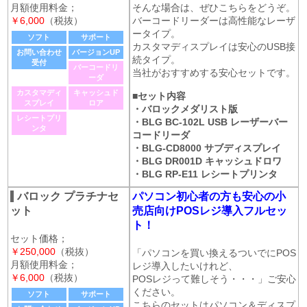
月額使用料金；
そんな場合は、ぜひこちらをどうぞ。
￥6,000
（税抜）
バーコードリーダーは高性能なレーザ
ータイプ。
ソフト
サポート
カスタマディスプレイは安心のUSB接
お問い合わせ
バージョンUP
続タイプ。
受付
バーコードリ
当社がおすすめする安心セットです。
ーダ
カスタマディ
キャッシュド
■セット内容
スプレイ
ロア
・バロックメダリスト版
レシートプリ
・BLG BC-102L USB レーザーバー
ンタ
コードリーダ
・BLG-CD8000 サブディスプレイ
・BLG DR001D キャッシュドロワ
・BLG RP-E11 レシートプリンタ
バロック プラチナセ
パソコン初心者の方も安心の小
ット
売店向けPOSレジ導入フルセッ
ト！
セット価格；
￥250,000
（税抜）
「パソコンを買い換えるついでにPOS
月額使用料金；
レジ導入したいけれど、
￥6,000
（税抜）
POSレジって難しそう・・・」ご安心
ください。
ソフト
サポート
こちらのセットはパソコン＆ディスプ