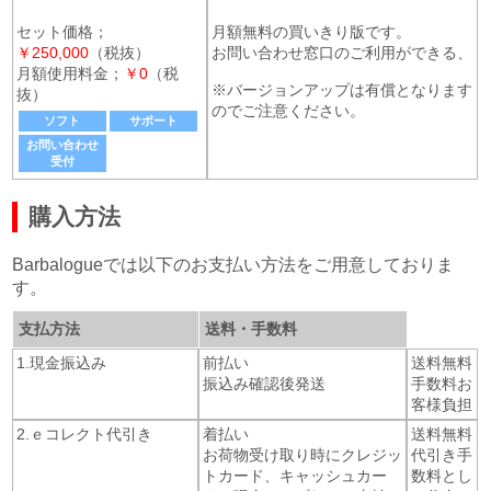
セット価格；
月額無料の買いきり版です。
￥250,000
（税抜）
お問い合わせ窓口のご利用ができる、
月額使用料金；
￥0
（税
※バージョンアップは有償となります
抜）
のでご注意ください。
ソフト
サポート
お問い合わせ
受付
購入方法
Barbalogueでは以下のお支払い方法をご用意しておりま
す。
支払方法
送料・手数料
1.現金振込み
前払い
送料無料
振込み確認後発送
手数料お
客様負担
2.ｅコレクト代引き
着払い
送料無料
お荷物受け取り時にクレジッ
代引き手
トカード、キャッシュカー
数料とし