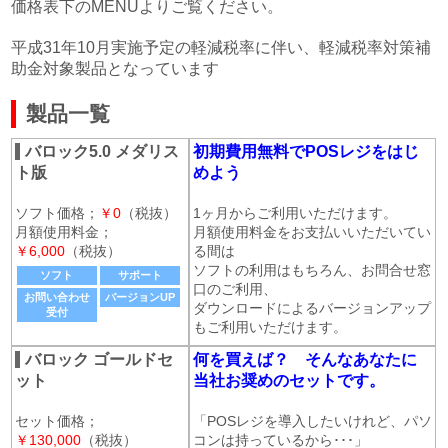
価格表下のMENUよりご覧ください。
平成31年10月実施予定の軽減税率に伴い、軽減税率対策補
助金対象製品となっています
製品一覧
バロック5.0 メダリス
初期費用無料でPOSレジをはじ
ト版
めよう
ソフト価格；
￥0
（税抜）
1ヶ月からご利用いただけます。
月額使用料金；
月額使用料金をお支払いいただいてい
￥6,000
（税抜）
る間は
ソフトの利用はもちろん、お問合せ窓
ソフト
サポート
口のご利用、
お問い合わせ
バージョンUP
ダウンロードによるバージョンアップ
受付
もご利用いただけます。
バロック ゴールドセ
何を買えば？ そんなあなたに
ット
当社お奨めのセットです。
セット価格；
「POSレジを導入したいけれど、パソ
￥130,000
（税抜）
コンは持っているから･･･」