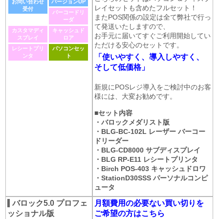
お問い合わせ
バージョンUP
レイセットも含めたフルセット！
受付
バーコードリ
またPOS関係の設定は全て弊社で行っ
ーダ
て発送いたしますので、
カスタマディ
キャッシュド
お手元に届いてすぐご利用開始してい
スプレイ
ロア
ただける安心のセットです。
レシートプリ
パソコンセッ
ンタ
ト
「使いやすく、導入しやすく、
そして低価格」
新規にPOSレジ導入をご検討中のお客
様には、大変お勧めです。
■セット内容
・バロックメダリスト版
・BLG-BC-102L レーザー バーコー
ドリーダー
・BLG-CD8000 サブディスプレイ
・BLG RP-E11 レシートプリンタ
・Birch POS-403 キャッシュドロワ
・StationD30SSS パーソナルコンピ
ュータ
バロック5.0 プロフェ
月額費用の必要ない買い切りを
ッショナル版
ご希望の方はこちら