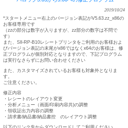
2019/10/24
*スタートメニュー右上のバージョン表記がV5.63.zz_x86の
お客様専用です
（zzの部分は数字が入りますが、zz部分の数字は不問で
す）
また、SII-RP-B10レシートプリンタをご利用のお客様およ
びバージョン表記の末尾がx86ではなくx64のお客様は、修
正プログラムが個別対応となりますので、下記プログラム
は実行なさらずにお問い合わせください
また、カスタマイズされているお客様も対象外となりま
す。
ご注意ください。
修正内容
・レシートのレイアウト変更
・分析メニュー（画面/印刷内容共)の調整
・領収証出力内容の調整
・請求書/納品書/納品書控 のレイアウト調整
以下のリンク先からダウンロードしてご利用ください